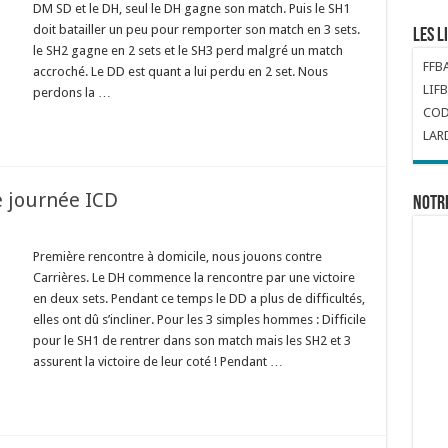
DM SD et le DH, seul le DH gagne son match. Puis le SH1
doit batailler un peu pour remporter son match en 3 sets.
Les l
le SH2 gagne en 2 sets et le SH3 perd malgré un match
FFB
accroché. Le DD est quant a lui perdu en 2 set. Nous
LIFB
perdons la …
COD
LAR
 journée ICD
Notr
Première rencontre à domicile, nous jouons contre
Carrières. Le DH commence la rencontre par une victoire
en deux sets. Pendant ce temps le DD a plus de difficultés,
elles ont dû s’incliner. Pour les 3 simples hommes : Difficile
pour le SH1 de rentrer dans son match mais les SH2 et 3
assurent la victoire de leur coté ! Pendant …