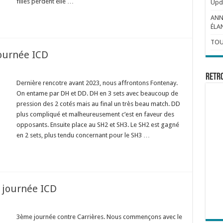
filles perdent elle …
Upda
ANN
ÉLAN
TOU
ournée ICD
Retr
Dernière rencotre avant 2023, nous affrontons Fontenay.
On entame par DH et DD. DH en 3 sets avec beaucoup de
pression des 2 cotés mais au final un très beau match. DD
plus compliqué et malheureusement c’est en faveur des
opposants. Ensuite place au SH2 et SH3. Le SH2 est gagné
en 2 sets, plus tendu concernant pour le SH3 …
 journée ICD
3ème journée contre Carrières. Nous commençons avec le