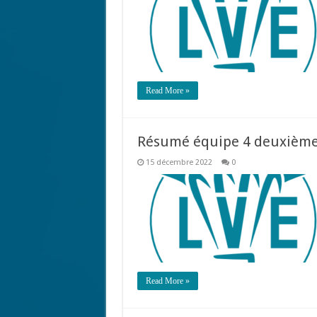
Read More »
Résumé équipe 4 deuxième
15 décembre 2022
0
Read More »