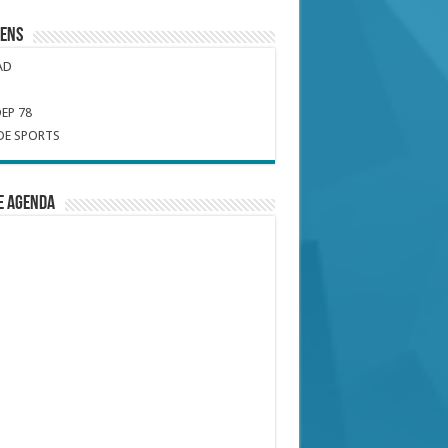
iens
AD
EP 78
DE SPORTS
e Agenda