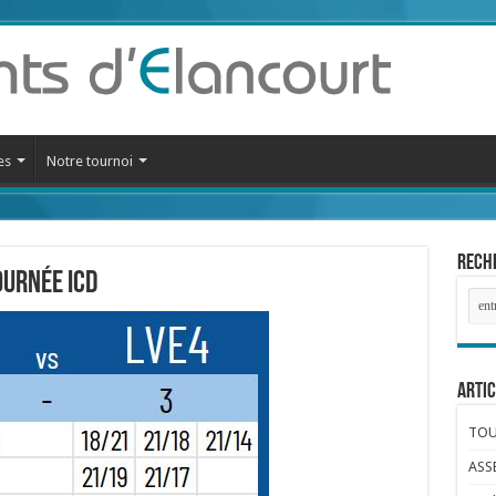
es
Notre tournoi
Reche
ournée ICD
Artic
TOUR
ASS