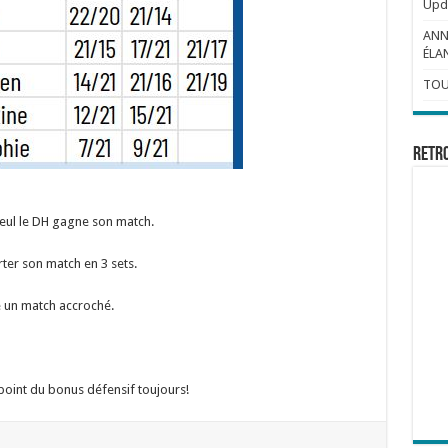
Upda
ANN
ÉLAN
TOU
Retr
eul le DH gagne son match.
rter son match en 3 sets.
é un match accroché.
point du bonus défensif toujours!