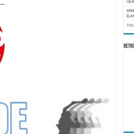
Upda
ANN
ÉLAN
TOU
Retr