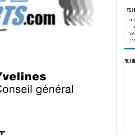
Les l
FFB
LIFB
neux
COD
LAR
Notr