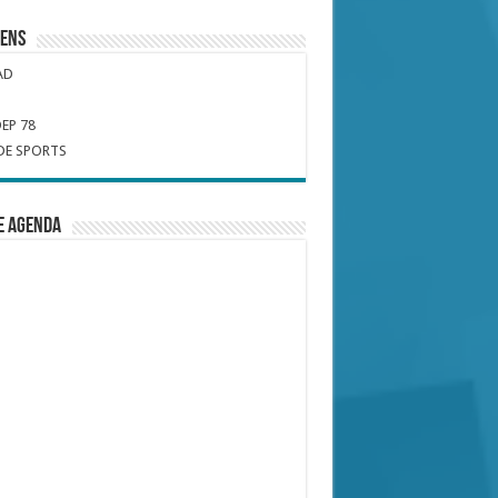
iens
AD
EP 78
DE SPORTS
e Agenda