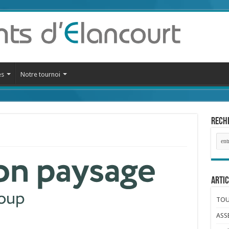
es
Notre tournoi
Reche
Artic
TOUR
ASS