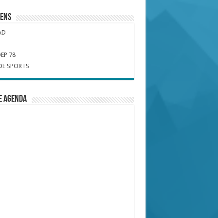
iens
AD
EP 78
DE SPORTS
e Agenda