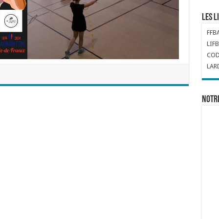
Les l
FFB
LIFB
COD
LAR
Notr