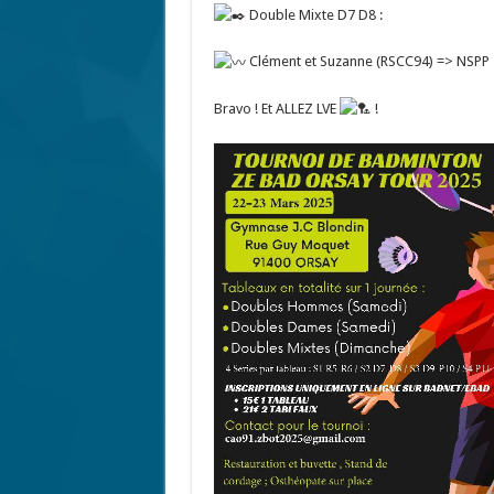
Double Mixte D7 D8 :
Clément et Suzanne (RSCC94) => NSPP
Bravo ! Et ALLEZ LVE
!