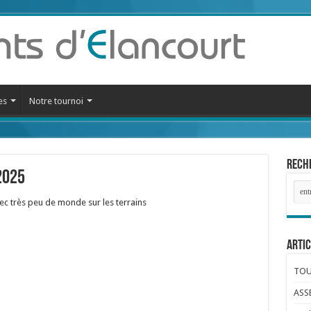
es
Notre tournoi
Reche
2025
vec très peu de monde sur les terrains
Artic
TOUR
ASS