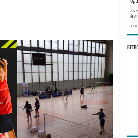
Upda
ANN
ÉLAN
TOU
Retr