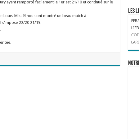
y ayant remporté facilement le 1er set 21/10 et continué sur le
Les l
ire Louis-Mikaël nous ont montré un beau match à
FFB
il s’impose 22/20 21/19.
LIFB
!
COD
LAR
éritée.
Notr