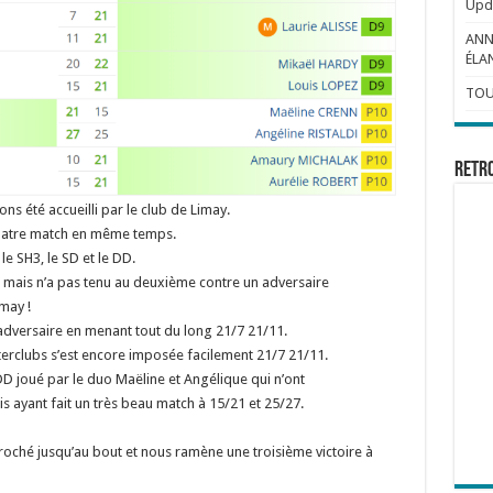
Upda
ANN
ÉLAN
TOU
Retr
ns été accueilli par le club de Limay.
uatre match en même temps.
e SH3, le SD et le DD.
 mais n’a pas tenu au deuxième contre un adversaire
may !
 adversaire en menant tout du long 21/7 21/11.
nterclubs s’est encore imposée facilement 21/7 21/11.
DD joué par le duo Maëline et Angélique qui n’ont
 ayant fait un très beau match à 15/21 et 25/27.
croché jusqu’au bout et nous ramène une troisième victoire à