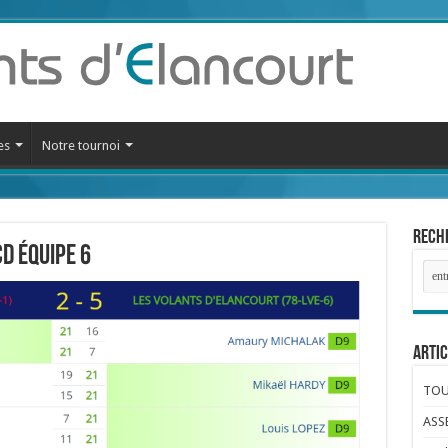
es
Notre tournoi
Reche
D équipe 6
Artic
TOUR
ASS