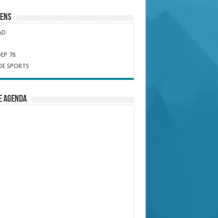
iens
AD
EP 78
DE SPORTS
e Agenda