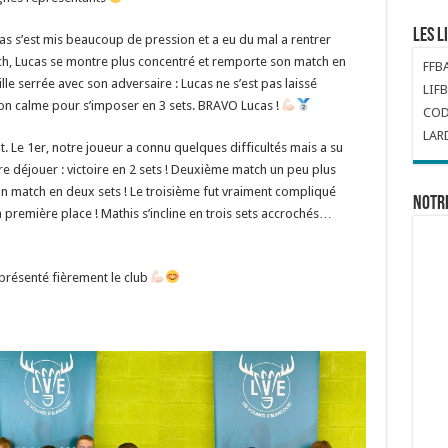
Les l
as s’est mis beaucoup de pression et a eu du mal a rentrer
ch, Lucas se montre plus concentré et remporte son match en
FFB
lle serrée avec son adversaire : Lucas ne s’est pas laissé
LIFB
on calme pour s’imposer en 3 sets. BRAVO Lucas !
COD
LAR
. Le 1er, notre joueur a connu quelques difficultés mais a su
ire déjouer : victoire en 2 sets ! Deuxième match un peu plus
son match en deux sets ! Le troisième fut vraiment compliqué
Notr
 première place ! Mathis s’incline en trois sets accrochés…
eprésenté fièrement le club