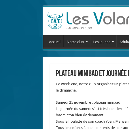
Accueil
Notre club
Les jeunes
Adult
Plateau minibad et journée 
Ce week-end, notre club organisait un plate
le dimanche.
Samedi 25 novembre : plateau minibad
La journée du samedi s’est très bien déroulée,
badminton bien évidemment.
Sous la houlette de son coach Yoan, Maïwenn
Tous les enfants étaient contents de leur ap