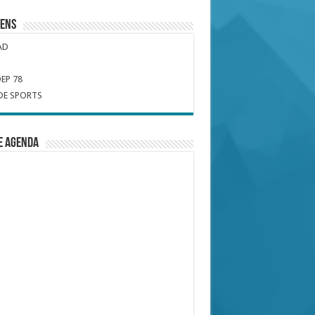
iens
AD
EP 78
DE SPORTS
e Agenda