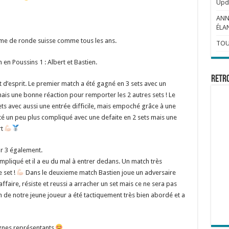
Upda
ANN
ÉLAN
rme de ronde suisse comme tous les ans.
TOU
en Poussins 1 : Albert et Bastien.
Retr
 d’esprit. Le premier match a été gagné en 3 sets avec un
ais une bonne réaction pour remporter les 2 autres sets ! Le
ts avec aussi une entrée difficile, mais empoché grâce à une
 été un peu plus compliqué avec une defaite en 2 sets mais une
rt
ur 3 également.
pliqué et il a eu du mal à entrer dedans. Un match très
 set !
Dans le deuxieme match Bastien joue un adversaire
’affaire, résiste et reussi a arracher un set mais ce ne sera pas
h de notre jeune joueur a été tactiquement très bien abordé et a
ignes représentants