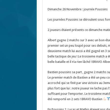
Dimanche 26 Novembre : journée Poussins
Les journées Poussins se déroulent sous fo
2 joueurs étaient présents ce dimanche matin 
Albert gagne 2 matchs sur 3 avec un bon état
premier set un peu loupé pour ses debuts, m
deuxieme match lui aussi a été gagné en 3 se
belle tactique de jeu ! Le troisieme match a
belle bataille et il n’a rien lâché ! BRAVO Albe
Bastien poussins sa part , gagne 2 matchs s
Le premier match de Bastien a été un peu com
accroché qui se finit par une victoire au 3eme
plus fort que lui : notre joueur ne lache pas l
suffisant pour l’emporter. Le troisième matc
été remporté en 2 sets ! BRAVO Bastien
En Poussins 2, Lucas et Mathis étaient nos d