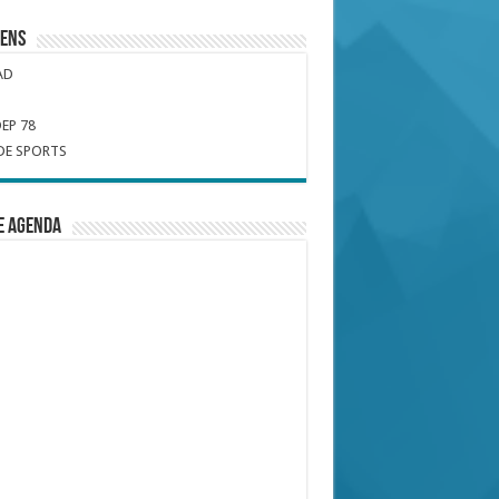
iens
AD
EP 78
DE SPORTS
e Agenda