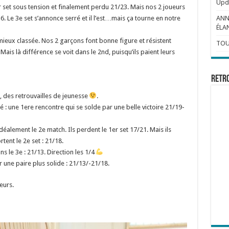
Upda
 set sous tension et finalement perdu 21/23. Mais nos 2 joueurs
. Le 3e set s’annonce serré et il l’est…mais ça tourne en notre
ANN
ÉLAN
ieux classée. Nos 2 garçons font bonne figure et résistent
TOU
ais là différence se voit dans le 2nd, puisqu’ils paient leurs
Retr
 des retrouvailles de jeunesse
.
é : une 1ere rencontre qui se solde par une belle victoire 21/19-
éalement le 2e match. Ils perdent le 1er set 17/21. Mais ils
ent le 2e set : 21/18.
 le 3e : 21/13. Direction les 1/4
r une paire plus solide : 21/13/-21/18.
eurs.