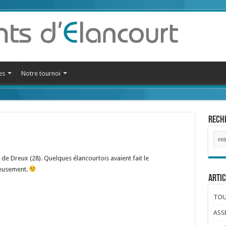
es
Notre tournoi
Reche
 de Dreux (28). Quelques élancourtois avaient fait le
reusement.
Artic
TOUR
ASS