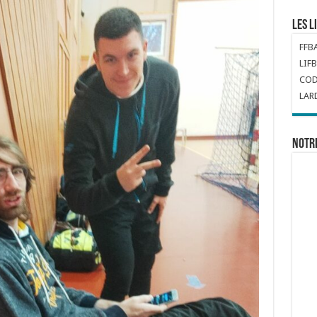
Les l
FFB
LIFB
COD
LAR
Notr