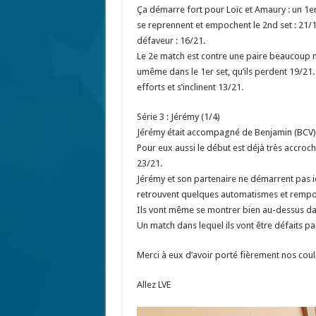
Ça démarre fort pour Loïc et Amaury : un 1er
se reprennent et empochent le 2nd set : 21/16
défaveur : 16/21.
Le 2e match est contre une paire beaucoup m
umême dans le 1er set, qu’ils perdent 19/21. M
efforts et s’inclinent 13/21.
Série 3 : Jérémy (1/4)
Jérémy était accompagné de Benjamin (BCV),
Pour eux aussi le début est déjà très accroch
23/21.
Jérémy et son partenaire ne démarrent pas id
retrouvent quelques automatismes et remport
Ils vont même se montrer bien au-dessus dans
Un match dans lequel ils vont être défaits pa
Merci à eux d’avoir porté fièrement nos coul
Allez LVE