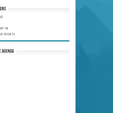
iens
AD
EP 78
DE SPORTS
e Agenda