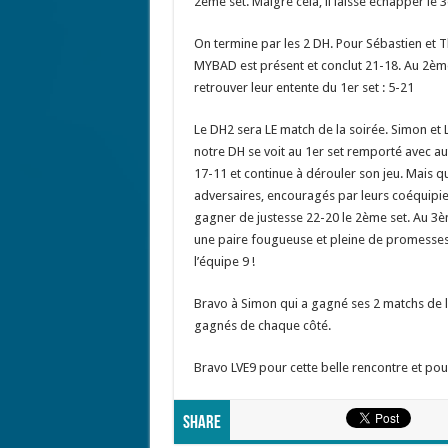
2ème set. Malgré cela, il laisse échapper le
On termine par les 2 DH. Pour Sébastien et T
MYBAD est présent et conclut 21-18. Au 2ème
retrouver leur entente du 1er set : 5-21
Le DH2 sera LE match de la soirée. Simon et 
notre DH se voit au 1er set remporté avec a
17-11 et continue à dérouler son jeu. Mais q
adversaires, encouragés par leurs coéquipier
gagner de justesse 22-20 le 2ème set. Au 3èm
une paire fougueuse et pleine de promesses
l’équipe 9 !
Bravo à Simon qui a gagné ses 2 matchs de la 
gagnés de chaque côté.
Bravo LVE9 pour cette belle rencontre et pou
Share