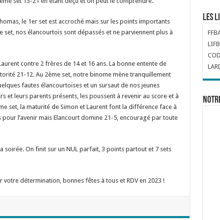
 3ème set 13-21 en étant déçu et on peut le comprendre.
Les l
homas, le 1er set est accroché mais sur les points importants
 set, nos élancourtois sont dépassés et ne parviennent plus à
FFB
LIFB
COD
Laurent contre 2 frères de 14 et 16 ans. La bonne entente de
LAR
utorité 21-12. Au 2ème set, notre binome mène tranquillement
uelques fautes élancourtoises et un sursaut de nos jeunes
s et leurs parents présents, les poussent à revenir au score et à
Notr
e set, la maturité de Simon et Laurent font la différence face à
 pour l’avenir mais Elancourt domine 21-5, encouragé par toute
soirée. On finit sur un NUL parfait, 3 points partout et 7 sets
r votre détermination, bonnes fêtes à tous et RDV en 2023 !