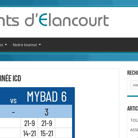
es
Notre tournoi
Reche
rnée ICD
Artic
TOUR
ASS