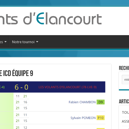
es
Notre tournoi
Reche
 ICD équipe 9
Artic
TOUR
ASS