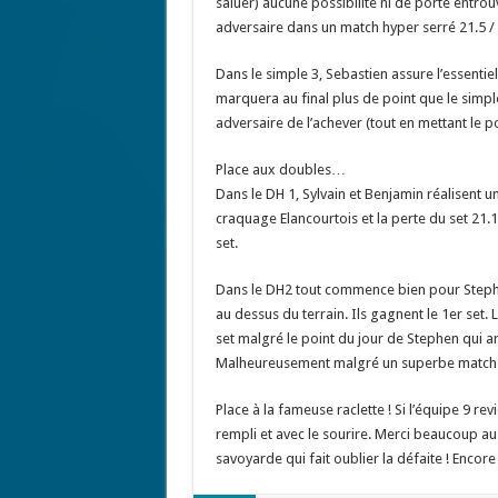
saluer) aucune possibilité ni de porte entro
adversaire dans un match hyper serré 21.5 / 
Dans le simple 3, Sebastien assure l’essenti
marquera au final plus de point que le simple
adversaire de l’achever (tout en mettant le p
Place aux doubles…
Dans le DH 1, Sylvain et Benjamin réalisent u
craquage Elancourtois et la perte du set 21.1
set.
Dans le DH2 tout commence bien pour Stephen
au dessus du terrain. Ils gagnent le 1er set.
set malgré le point du jour de Stephen qui a
Malheureusement malgré un superbe match tr
Place à la fameuse raclette ! Si l’équipe 9 re
rempli et avec le sourire. Merci beaucoup au 
savoyarde qui fait oublier la défaite ! Encore