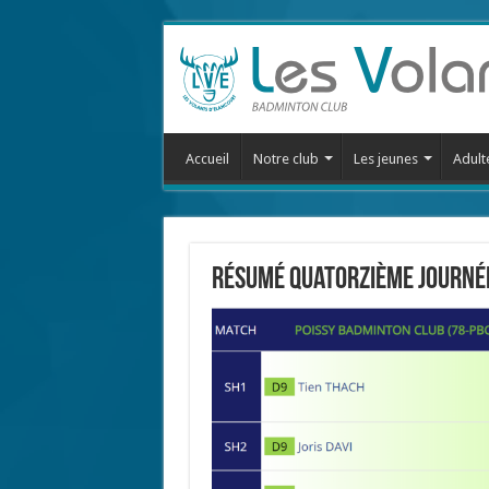
Accueil
Notre club
Les jeunes
Adult
résumé quatorzième journée