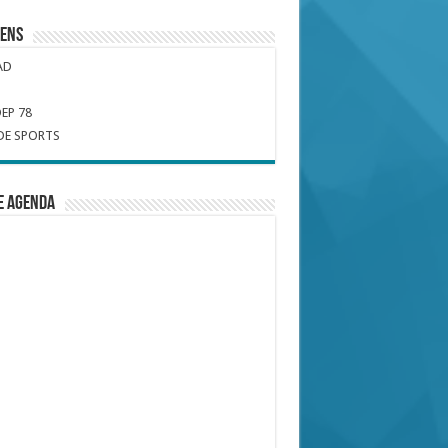
iens
AD
EP 78
DE SPORTS
e Agenda