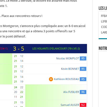
sifs. Le mixte 2 déroule, la victoire est assurée mais nous
xte 1.
Les l
Place aux rencontres retours !
FFB
LIFB
tes Montgeron, s’annonce plus compliquée avec un 8-0 encaissé
COD
du une rencontre et qui a obtenu 3 points offensifs sur 5
LAR
r le point défensif.
Notr