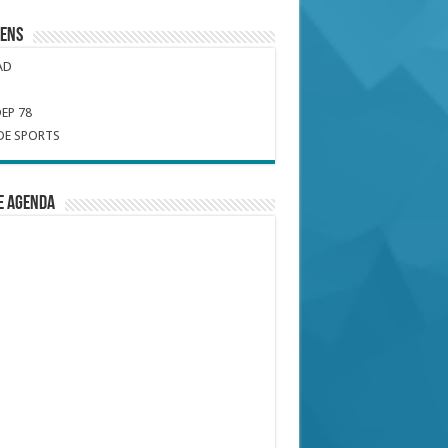
iens
AD
EP 78
DE SPORTS
e Agenda