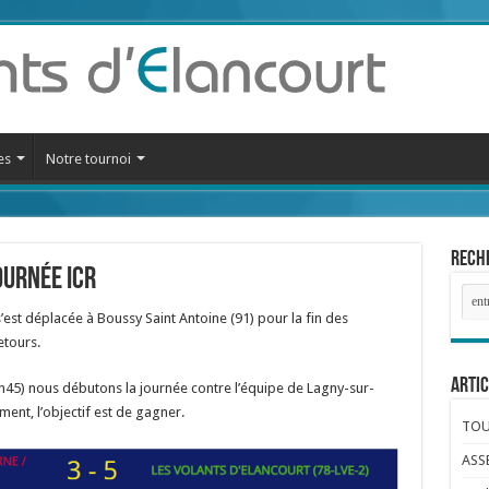
es
Notre tournoi
Reche
ournée ICR
s’est déplacée à Boussy Saint Antoine (91) pour la fin des
etours.
Artic
7h45) nous débutons la journée contre l’équipe de Lagny-sur-
ment, l’objectif est de gagner.
TOUR
ASS