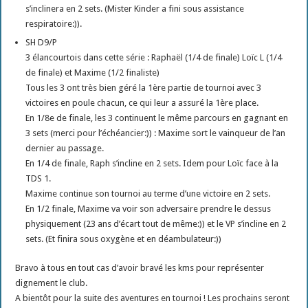
s’inclinera en 2 sets. (Mister Kinder a fini sous assistance
respiratoire:)).
SH D9/P
3 élancourtois dans cette série : Raphaël (1/4 de finale) Loïc L (1/4
de finale) et Maxime (1/2 finaliste)
Tous les 3 ont très bien géré la 1ère partie de tournoi avec 3
victoires en poule chacun, ce qui leur a assuré la 1ère place.
En 1/8e de finale, les 3 continuent le même parcours en gagnant en
3 sets (merci pour l’échéancier:)) : Maxime sort le vainqueur de l’an
dernier au passage.
En 1/4 de finale, Raph s’incline en 2 sets. Idem pour Loïc face à la
TDS 1.
Maxime continue son tournoi au terme d’une victoire en 2 sets.
En 1/2 finale, Maxime va voir son adversaire prendre le dessus
physiquement (23 ans d’écart tout de même:)) et le VP s’incline en 2
sets. (Et finira sous oxygène et en déambulateur:))
Bravo à tous en tout cas d’avoir bravé les kms pour représenter
dignement le club.
A bientôt pour la suite des aventures en tournoi ! Les prochains seront